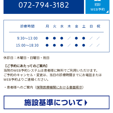
072-794-3182
初診
WEB予約
診療時間
月
火
水
木
金
土
日
祝
9:30～13:00
●
●
●
／
●
●
／
／
15:00～18:30
●
●
●
／
●
●
／
／
休診日：木曜日・日曜日・祝日
【ご予約にあたってのご案内】
当院のWEB予約システムは患者様に無料でご利用いただけます。
ご予約のキャンセル・変更は、当日の診療時間までにお電話または
WEB予約よりご連絡ください。
・患者様へのご案内（
保険医療機関における書面掲示
）